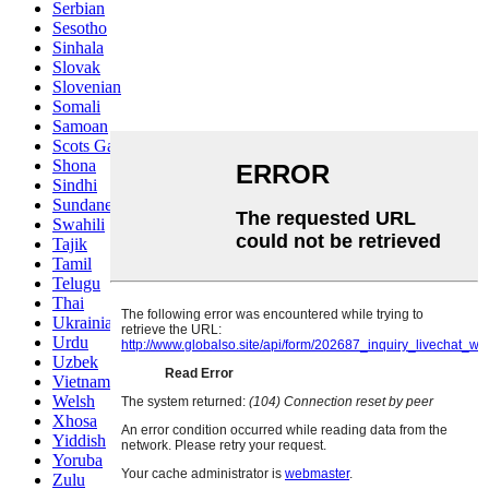
Serbian
Sesotho
Sinhala
Slovak
Slovenian
Somali
Samoan
Scots Gaelic
Shona
Sindhi
Sundanese
Swahili
Tajik
Tamil
Telugu
Thai
Ukrainian
Urdu
Uzbek
Vietnamese
Welsh
Xhosa
Yiddish
Yoruba
Zulu