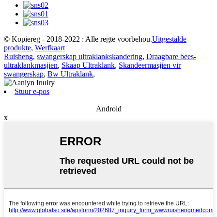
© Kopiereg - 2018-2022 : Alle regte voorbehou.
Uitgestalde
produkte
,
Werfkaart
Ruisheng
,
swangerskap ultraklankskandering
,
Draagbare bees-
ultraklankmasjien
,
Skaap Ultraklank
,
Skandeermasjien vir
swangerskap
,
Bw Ultraklank
,
Stuur e-pos
Android
x