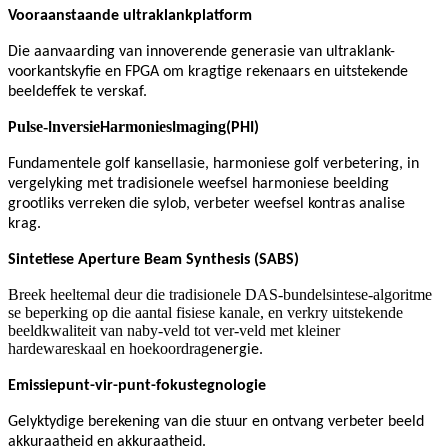
Vooraanstaande ultraklankplatform
Die aanvaarding van innoverende generasie van ultraklank-
voorkantskyfie en FPGA om kragtige rekenaars en uitstekende
beeldeffek te verskaf.
ulse-
nversie
armonies
maging
P
I
H
I
(PHI)
Fundamentele golf kansellasie, harmoniese golf verbetering, in
vergelyking met tradisionele weefsel harmoniese beelding
grootliks verreken die sylob, verbeter weefsel kontras analise
krag.
Sintetiese Aperture Beam Synthesis (SABS)
Breek heeltemal deur die tradisionele DAS-bundelsintese-algoritme
se beperking op die aantal fisiese kanale, en verkry uitstekende
beeldkwaliteit van naby-veld tot ver-veld met kleiner
hardewareskaal en hoekoordrag
energie.
Emissiepunt-vir-punt-fokustegnologie
Gelyktydige berekening van die stuur en ontvang
verbeter beeld
akkuraatheid en akkuraatheid.