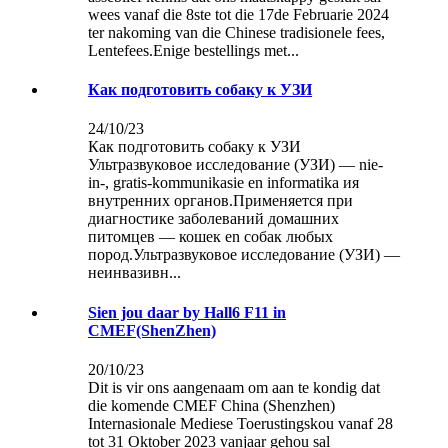
wees vanaf die 8ste tot die 17de Februarie 2024
ter nakoming van die Chinese tradisionele fees,
Lentefees.Enige bestellings met...
Как подготовить собаку к УЗИ
24/10/23
Как подготовить собаку к УЗИ
Ультразвуковое исследование (УЗИ) — nie-
in-, gratis-kommunikasie en informatika ия
внутренних органов.Применяется при
диагностике заболеваний домашних
питомцев — кошек en собак любых
пород.Ультразвуковое исследование (УЗИ) —
неинвазивн...
Sien jou daar by Hall6 F11 in
CMEF(ShenZhen)
20/10/23
Dit is vir ons aangenaam om aan te kondig dat
die komende CMEF China (Shenzhen)
Internasionale Mediese Toerustingskou vanaf 28
tot 31 Oktober 2023 vanjaar gehou sal