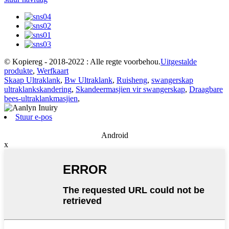
© Kopiereg - 2018-2022 : Alle regte voorbehou.
Uitgestalde
produkte
,
Werfkaart
Skaap Ultraklank
,
Bw Ultraklank
,
Ruisheng
,
swangerskap
ultraklankskandering
,
Skandeermasjien vir swangerskap
,
Draagbare
bees-ultraklankmasjien
,
Stuur e-pos
Android
x