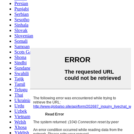
Persian
Punjabi
Serbian
Sesotho
Sinhala
Slovak
Slovenian
Somali
Samoan
Scots Gaelic
Shona
Sindhi
Sundanese
Swahili
Tajik
Tamil
Telugu
Thai
Ukrainian
Urdu
Uzbek
Vietnamese
Welsh
Xhosa
Yiddish