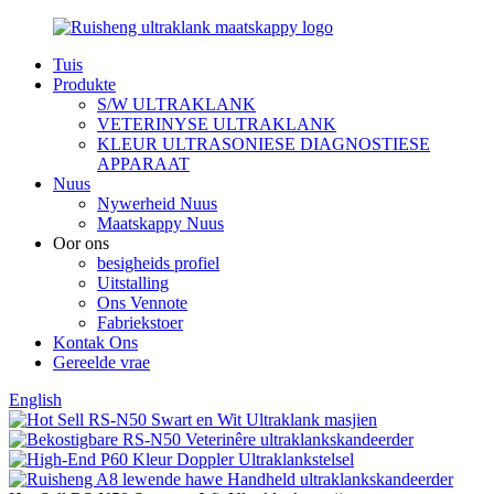
Tuis
Produkte
S/W ULTRAKLANK
VETERINYSE ULTRAKLANK
KLEUR ULTRASONIESE DIAGNOSTIESE
APPARAAT
Nuus
Nywerheid Nuus
Maatskappy Nuus
Oor ons
besigheids profiel
Uitstalling
Ons Vennote
Fabriekstoer
Kontak Ons
Gereelde vrae
English