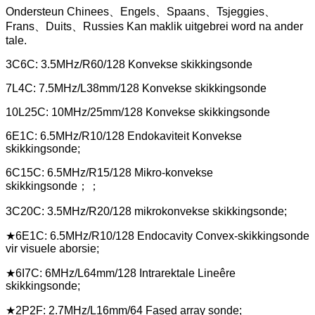
Ondersteun Chinees、Engels、Spaans、Tsjeggies、
Frans、Duits、Russies Kan maklik uitgebrei word na ander
tale.
3C6C: 3.5MHz/R60/128 Konvekse skikkingsonde
7L4C: 7.5MHz/L38mm/128 Konvekse skikkingsonde
10L25C: 10MHz/25mm/128 Konvekse skikkingsonde
6E1C: 6.5MHz/R10/128 Endokaviteit Konvekse
skikkingsonde;
6C15C: 6.5MHz/R15/128 Mikro-konvekse
skikkingsonde；；
3C20C: 3.5MHz/R20/128 mikrokonvekse skikkingsonde;
★6E1C: 6.5MHz/R10/128 Endocavity Convex-skikkingsonde
vir visuele aborsie;
★6I7C: 6MHz/L64mm/128 Intrarektale Lineêre
skikkingsonde;
★2P2F: 2.7MHz/L16mm/64 Fased array sonde;