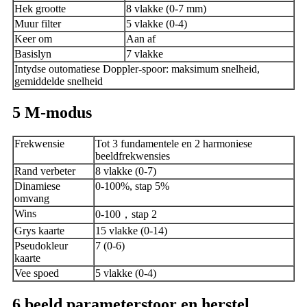
Hek grootte
8 vlakke (0-7 mm)
Muur filter
5 vlakke (0-4)
Keer om
Aan af
Basislyn
7 vlakke
Intydse outomatiese Doppler-spoor: maksimum snelheid,
gemiddelde snelheid
5
M-modus
Frekwensie
Tot 3 fundamentele en 2 harmoniese
beeldfrekwensies
Rand verbeter
8 vlakke (0-7)
Dinamiese
0-100%, stap 5%
omvang
Wins
0-100
，
stap 2
Grys ​​kaarte
15 vlakke (0-14)
Pseudokleur
7 (0-6)
kaarte
Vee spoed
5 vlakke (0-4)
6
beeld parameter
stoor en herstel