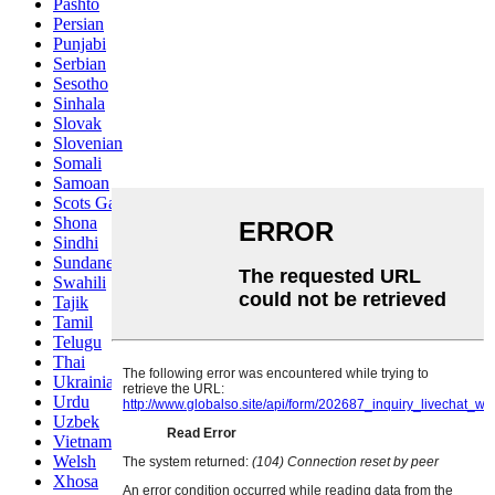
Pashto
Persian
Punjabi
Serbian
Sesotho
Sinhala
Slovak
Slovenian
Somali
Samoan
Scots Gaelic
Shona
Sindhi
Sundanese
Swahili
Tajik
Tamil
Telugu
Thai
Ukrainian
Urdu
Uzbek
Vietnamese
Welsh
Xhosa