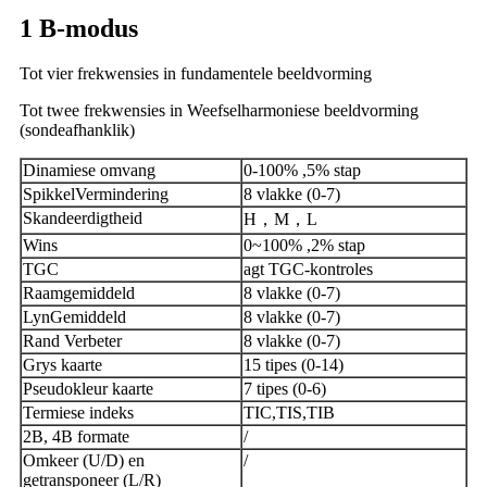
1
B-modus
Tot vier frekwensies in fundamentele beeldvorming
Tot twee frekwensies in Weefselharmoniese beeldvorming
(sondeafhanklik)
Dinamiese omvang
0-100% ,5% stap
SpikkelVermindering
8 vlakke (0-7)
Skandeerdigtheid
H
，
M
，
L
Wins
0~100% ,2% stap
TGC
agt TGC-kontroles
Raamgemiddeld
8 vlakke (0-7)
LynGemiddeld
8 vlakke (0-7)
Rand Verbeter
8 vlakke (0-7)
Grys ​​kaarte
15 tipes (0-14)
Pseudokleur kaarte
7 tipes (0-6)
Termiese indeks
TIC,TIS,TIB
2B, 4B formate
/
Omkeer (U/D) en
/
getransponeer (L/R)