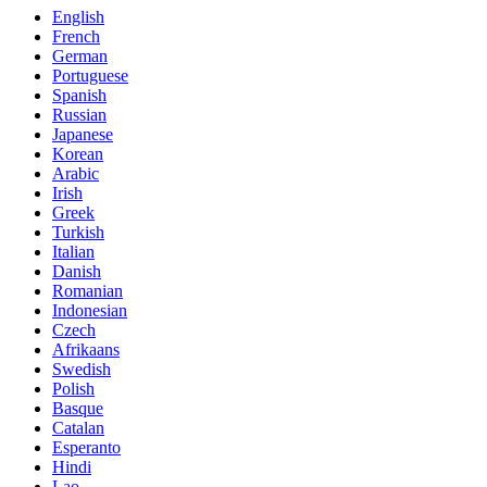
English
French
German
Portuguese
Spanish
Russian
Japanese
Korean
Arabic
Irish
Greek
Turkish
Italian
Danish
Romanian
Indonesian
Czech
Afrikaans
Swedish
Polish
Basque
Catalan
Esperanto
Hindi
Lao