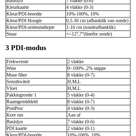
Basislyn
7 vlakke (0-6)
Kleurkaarte
4 vlakke (0-3)
Kleur/PDI-breedte
10%-100%, 10%
Kleur/PDI Hoogte
0,5-30 cm (afhanklik van sonde)
Kleur/PDI-sentrumdiepte
1-16 cm (sondeafhanklik)
Stuur
+/-12
°
,7
°
(lineêre sonde)
3
PDI-modus
Frekwensie
2 vlakke
Wins
0~100% ,2% stappe
Muur filter
8 vlakke (0-7)
Sensitiwiteit
H,M,L
Vloei
H,M,L
Pakkiegrootte 1
5 vlakke (0-4)
Raamgemiddeld
8 vlakke (0-7)
PostProc
4 vlakke (0-3)
Keer om
Aan af
Basislyn
7 vlakke (0-6)
PDI kaarte
2 vlakke (0-1)
Kleur/PDI-breedte
10%-100%, 10%