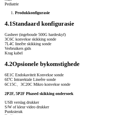
Pediatrie
Produk
konfigurasie
4.1
Standaard konfigurasie
Gasheer (ingeboude 500G hardeskyf)
3C6C konvekse skikking sonde
7L4C lineêre skikking sonde
Verbruikers gids
Krag kabel
4.2
Opsionele bykomstighede
6E1C Endokaviteit Konvekse sonde
6I7C Intrarektale Lineêre sonde
6C15C
、
3C20C Mikro konvekse sonde
2P2F, 5P2F
P
hased skikking
ondersoek
USB verslag drukker
S/W of kleur video drukker
Punksierak