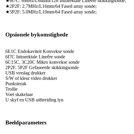
★6I7C: 6MHz/L64mm/128 Intrarektale Lineêre skikkingsonde;
★2P2F: 2.7MHz/L16mm/64 Fased array sonde;
★5P2F: 5.0MHz/L10mm/64 Fased array sonde;
Opsionele bykomstighede
6E1C Endokaviteit Konvekse sonde
6I7C Intrarektale Lineêre sonde
6C15C, 3C20C Mikro konvekse sonde
2P2F, 5P2F Gefaseerde skikkingsonde
USB verslag drukker
S/W of kleur video drukker
Punksierak
Trollie
Voet skakelaar
U skyf en USB uitbreiding lyn
Beeldparameters