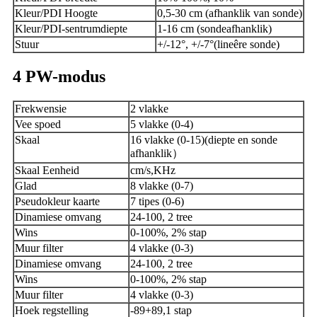
Kleur/PDI Hoogte
0,5-30 cm (afhanklik van sonde)
Kleur/PDI-sentrumdiepte
1-16 cm (sondeafhanklik)
Stuur
+/-12
°
, +/-7
°
(lineêre sonde)
4
PW-modus
Frekwensie
2 vlakke
Vee spoed
5 vlakke (0-4)
Skaal
16 vlakke (0-15)
(
diepte en sonde
afhanklik
）
Skaal Eenheid
cm/s,KHz
Glad
8 vlakke (0-7)
Pseudokleur kaarte
7 tipes (0-6)
Dinamiese omvang
24-100, 2 tree
Wins
0-100%, 2% stap
Muur filter
4 vlakke (0-3)
Dinamiese omvang
24-100, 2 tree
Wins
0-100%, 2% stap
Muur filter
4 vlakke (0-3)
Hoek regstelling
-89+89,1 stap