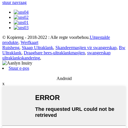
stuur navraag
© Kopiereg - 2018-2022 : Alle regte voorbehou.
Uitgestalde
produkte
,
Werfkaart
Ruisheng
,
Skaap Ultraklank
,
Skandeermasjien vir swangerskap
,
Bw
Ultraklank
,
Draagbare bees-ultraklankmasjien
,
swangerskap
ultraklankskandering
,
Stuur e-pos
Android
x