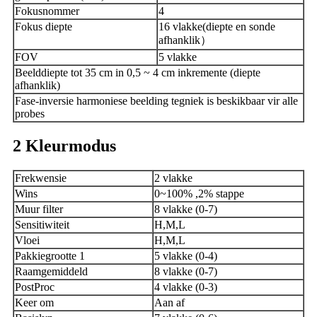
Fokusnommer
4
Fokus diepte
16 vlakke
(
diepte en sonde
afhanklik
）
FOV
5 vlakke
Beelddiepte tot 35 cm in 0,5 ~ 4 cm inkremente (diepte
afhanklik)
Fase-inversie harmoniese beelding tegniek is beskikbaar vir alle
probes
2
Kleurmodus
Frekwensie
2 vlakke
Wins
0~100% ,2% stappe
Muur filter
8 vlakke (0-7)
Sensitiwiteit
H,M,L
Vloei
H,M,L
Pakkiegrootte 1
5 vlakke (0-4)
Raamgemiddeld
8 vlakke (0-7)
PostProc
4 vlakke (0-3)
Keer om
Aan af