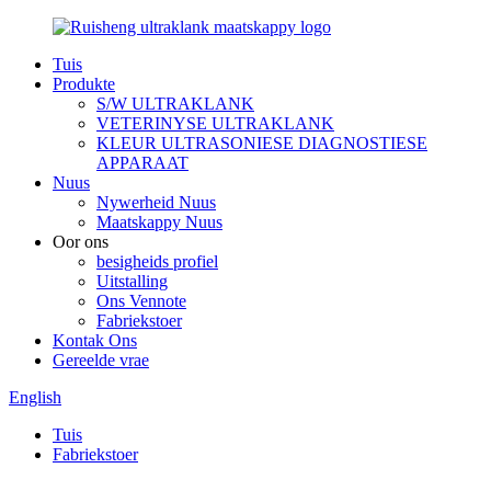
Tuis
Produkte
S/W ULTRAKLANK
VETERINYSE ULTRAKLANK
KLEUR ULTRASONIESE DIAGNOSTIESE
APPARAAT
Nuus
Nywerheid Nuus
Maatskappy Nuus
Oor ons
besigheids profiel
Uitstalling
Ons Vennote
Fabriekstoer
Kontak Ons
Gereelde vrae
English
Tuis
Fabriekstoer