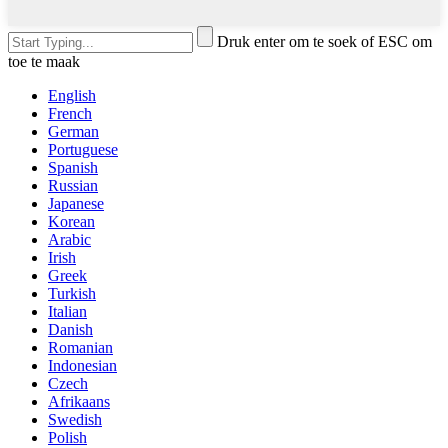
Druk enter om te soek of ESC om
toe te maak
English
French
German
Portuguese
Spanish
Russian
Japanese
Korean
Arabic
Irish
Greek
Turkish
Italian
Danish
Romanian
Indonesian
Czech
Afrikaans
Swedish
Polish