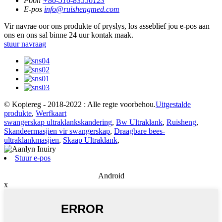
Foon
+86-516-83556123
E-pos
info@ruishengmed.com
Vir navrae oor ons produkte of pryslys, los asseblief jou e-pos aan
ons en ons sal binne 24 uur kontak maak.
stuur navraag
© Kopiereg - 2018-2022 : Alle regte voorbehou.
Uitgestalde
produkte
,
Werfkaart
swangerskap ultraklankskandering
,
Bw Ultraklank
,
Ruisheng
,
Skandeermasjien vir swangerskap
,
Draagbare bees-
ultraklankmasjien
,
Skaap Ultraklank
,
Stuur e-pos
Android
x