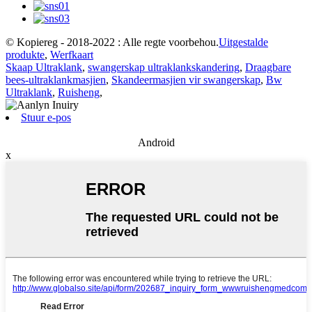
© Kopiereg - 2018-2022 : Alle regte voorbehou.
Uitgestalde
produkte
,
Werfkaart
Skaap Ultraklank
,
swangerskap ultraklankskandering
,
Draagbare
bees-ultraklankmasjien
,
Skandeermasjien vir swangerskap
,
Bw
Ultraklank
,
Ruisheng
,
Stuur e-pos
Android
x