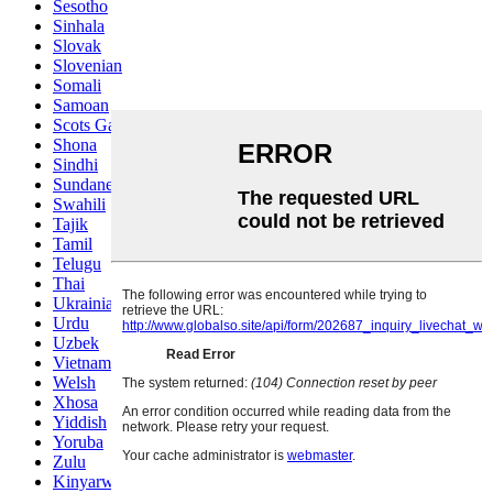
Sesotho
Sinhala
Slovak
Slovenian
Somali
Samoan
Scots Gaelic
Shona
Sindhi
Sundanese
Swahili
Tajik
Tamil
Telugu
Thai
Ukrainian
Urdu
Uzbek
Vietnamese
Welsh
Xhosa
Yiddish
Yoruba
Zulu
Kinyarwanda