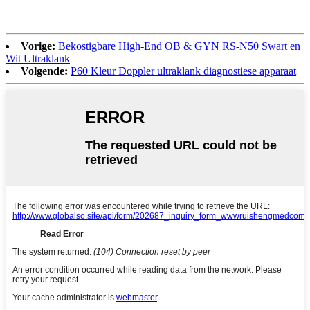
Vorige:
Bekostigbare High-End OB & GYN RS-N50 ​​Swart en
Wit Ultraklank
Volgende:
P60 Kleur Doppler ultraklank diagnostiese apparaat