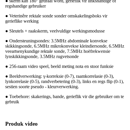
● skerm kan 180° gedraai word, gerieflik vir linkshandige of
regshandige gebruiker
● Veterinêre rektale sonde sonder omskakelingsboks vir
gerieflike werking
● Sleutels + raakskerm, veelvuldige werkingsmodusse
● Ondersteuningsondes: 3.5MHz abdominale konvekse
skikkingsonde, 6.5MHz mikrokonvekse kleindiersonde, 6.5MHz
veeartsenykundige rektale sonde, 7.5MHz hoëfrekwensie
lynskikkingsonde, 3.5MHz rugvetsonde
● 256-raam video speel, beeld meting nota en stoor funksie
● Beeldverwerking: γ-korreksie (0-7), raamkorrelasie (0-3),
lynkorrelasie (0-5), randverbetering (0-3), links en regs flip (0-1),
sestien soorte pseudo - kleurverwerking.
● Toebehore: skakerings, bande, gerieflik vir die gebruiker om te
gebruik
Produk video