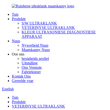
Tuis
Produkte
S/W ULTRAKLANK
VETERINYSE ULTRAKLANK
KLEUR ULTRASONIESE DIAGNOSTIESE
APPARAAT
Nuus
Nywerheid Nuus
Maatskappy Nuus
Oor ons
besigheids profiel
Uitstalling
Ons Vennote
Fabriekstoer
Kontak Ons
Gereelde vrae
English
Tuis
Produkte
VETERINYSE ULTRAKLANK