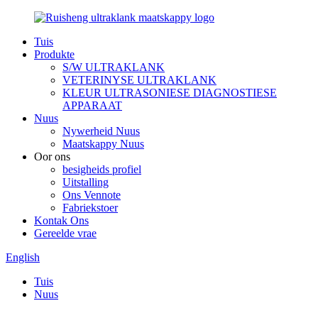
Tuis
Produkte
S/W ULTRAKLANK
VETERINYSE ULTRAKLANK
KLEUR ULTRASONIESE DIAGNOSTIESE
APPARAAT
Nuus
Nywerheid Nuus
Maatskappy Nuus
Oor ons
besigheids profiel
Uitstalling
Ons Vennote
Fabriekstoer
Kontak Ons
Gereelde vrae
English
Tuis
Nuus