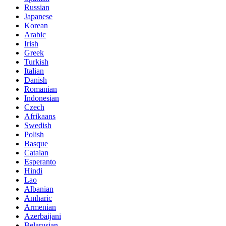
Russian
Japanese
Korean
Arabic
Irish
Greek
Turkish
Italian
Danish
Romanian
Indonesian
Czech
Afrikaans
Swedish
Polish
Basque
Catalan
Esperanto
Hindi
Lao
Albanian
Amharic
Armenian
Azerbaijani
Belarusian