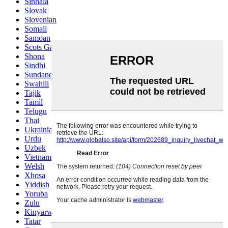
Sinhala
Slovak
Slovenian
Somali
Samoan
Scots Gaelic
Shona
Sindhi
Sundanese
Swahili
Tajik
Tamil
Telugu
Thai
Ukrainian
Urdu
Uzbek
Vietnamese
Welsh
Xhosa
Yiddish
Yoruba
Zulu
Kinyarwanda
Tatar