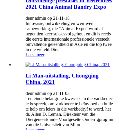
Oorvloedige prestasies in Veeteeltfees
2021 China Animal Bandry Expo
deur admin op 21-11-18
Innovasie, ontwikkeling en wen-wen
samewerking, die "Animal Expo" word al
negentien keer suksesvol gehou, en dit is reeds
die eerste internasionale professionele veeteelt
omvattende geleentheid in Asië en die top twee
in die wêreld.Die...
Lees meer
Li Man-uitstalling, Chongqing
China, 2021
deur admin op 21-11-03
Ten einde belangrike kwessies in die varkbedryf
te bespreek, om varkboere te beïnvloed en hulle
te help om leiers in die varkbedryf te word, het
dr. Allen D. Leman, Direkteur van die
Diergeneeskunde Voortgesette Onderrigprogram
van die Universiteit van Minn...
Lees meer