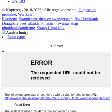
© Kopiereg - 2018-2022 : Alle regte voorbehou.
Uitgestalde
produkte
,
Werfkaart
Ruisheng
,
Skandeermasjien vir swangerskap
,
Bw Ultraklank
,
Draagbare bees-ultraklankmasjien
,
swangerskap
ultraklankskandering
,
Skaap Ultraklank
,
Stuur e-pos
Android
x